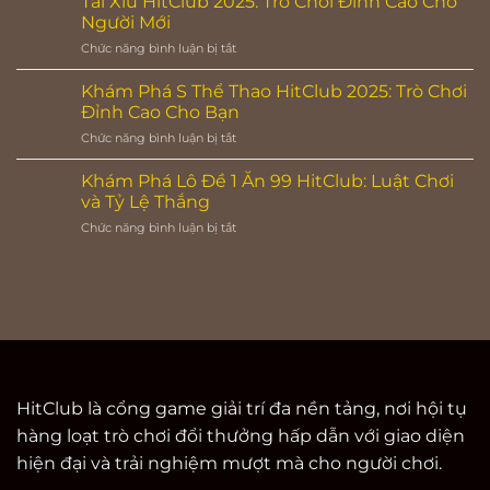
Tài Xỉu HitClub 2025: Trò Chơi Đỉnh Cao Cho
Xóc
Cao
Người Mới
Đĩa
Năm
ở
Chức năng bình luận bị tắt
HitClub:
2025
Tài
Trò
Xỉu
Chơi
Khám Phá S Thể Thao HitClub 2025: Trò Chơi
HitClub
Đỉnh
Đỉnh Cao Cho Bạn
2025:
Cao
ở
Chức năng bình luận bị tắt
Trò
2025
Khám
Chơi
Phá
Đỉnh
Khám Phá Lô Đề 1 Ăn 99 HitClub: Luật Chơi
S
Cao
và Tỷ Lệ Thắng
Thể
Cho
ở
Chức năng bình luận bị tắt
Thao
Người
Khám
HitClub
Mới
Phá
2025:
Lô
Trò
Đề
Chơi
1
Đỉnh
Ăn
Cao
99
Cho
HitClub:
Bạn
Luật
HitClub
là cổng game giải trí đa nền tảng, nơi hội tụ
Chơi
và
hàng loạt trò chơi đổi thưởng hấp dẫn với giao diện
Tỷ
hiện đại và trải nghiệm mượt mà cho người chơi.
Lệ
Thắng