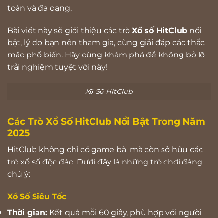
toàn và đa dạng.
Bài viết này sẽ giới thiệu các trò
Xổ số HitClub
nổi
bật, lý do bạn nên tham gia, cùng giải đáp các thắc
mắc phổ biến. Hãy cùng khám phá để không bỏ lỡ
trải nghiệm tuyệt vời này!
Xổ Số HitClub
Các Trò Xổ Số HitClub Nổi Bật Trong Năm
2025
HitClub không chỉ có game bài mà còn sở hữu các
trò xổ số độc đáo. Dưới đây là những trò chơi đáng
chú ý:
Xổ Số Siêu Tốc
Thời gian:
Kết quả mỗi 60 giây, phù hợp với người