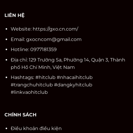
LIÊN HỆ
Website:
https://gxo.cn.com/
Email:
gxocncom@gmail.com
Hotline: 0977181359
Địa chỉ: 129 Trường Sa, Phường 14, Quận 3, Thành
phố Hồ Chí Minh, Việt Nam
Hashtags: #hitclub #nhacaihitclub
#trangchuhitclub #dangkyhitclub
#linkvaohitclub
CHÍNH SÁCH
Điều khoản điều kiện